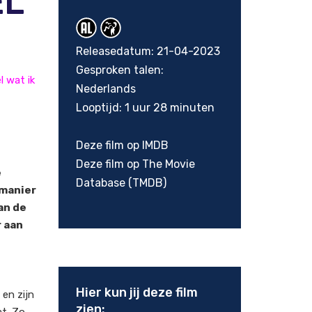
EL
Releasedatum: 21-04-2023
Gesproken talen:
l wat ik
Nederlands
Looptijd: 1 uur 28 minuten
Deze film op IMDB
Deze film op The Movie
e
Database (TMDB)
 manier
an de
r aan
Hier kun jij deze film
en zijn
zien: