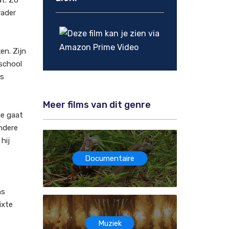
at. Zo
vader
en. Zijn
 school
rs
Meer films van dit genre
je gaat
andere
hij
Documentaire
ns
ixte
Muziek