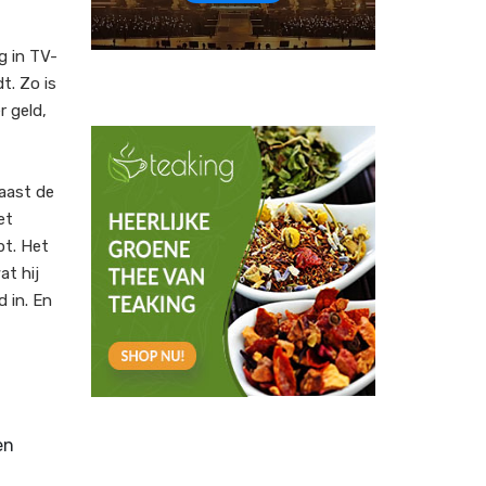
g in TV-
t. Zo is
r geld,
aast de
et
pt. Het
at hij
d in. En
en