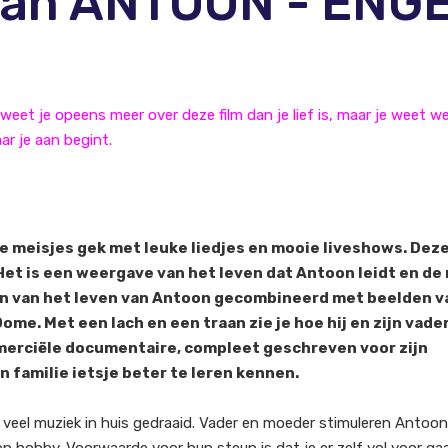
 van ANTOON - ENG
weet je opeens meer over deze film dan je lief is, maar je weet we
ar je aan begint.
meisjes gek met leuke liedjes en mooie liveshows. Dez
Het is een weergave van het leven dat Antoon leidt en de
en van het leven van Antoon gecombineerd met beelden v
Dome. Met een lach en een traan zie je hoe hij en zijn vade
erciële documentaire, compleet geschreven voor zijn
n familie ietsje beter te leren kennen.
veel muziek in huis gedraaid. Vader en moeder stimuleren Antoon 