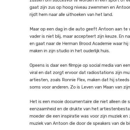
zussen om succesvol te worden in een sport of een
gaat zijn zus op hoog niveau zwemmen en Antoon 
rijdt hem naar alle uithoeken van het land.
Maar op een dag in die auto geeft Antoon aan te w
vader is niet blij, maar accepteert zijn keuze. En 
en gaat naar de Herman Brood Academie waar hij 
maken in zijn studio in het ouderlijk huis.
Opeens is daar een filmpje op social media van ee
viral en dat zorgt ervoor dat radiostations zijn m
artiesten, zoals Ronnie Flex, maken dat hij steeds
soms voor anderen. Zo is Leven van Maan van zijn
Het is een mooie documentaire die niet alleen d
eenzaamheid en de drukte van het artiestenbestaa
moeder die een inspiratie was voor zijn muziek en
muziek van Antoon die door de speakers van de b