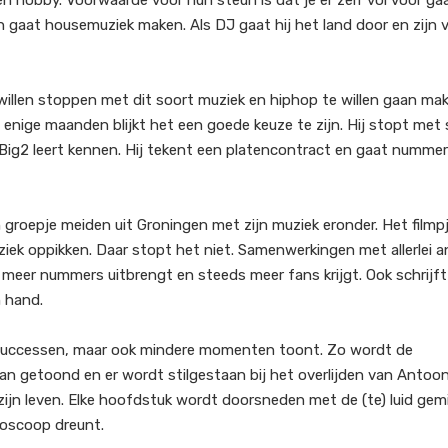
 hobby. Voorwaarde voor hun steun is dat je er zelf vol voor ga
gaat housemuziek maken. Als DJ gaat hij het land door en zijn 
illen stoppen met dit soort muziek en hiphop te willen gaan mak
na enige maanden blijkt het een goede keuze te zijn. Hij stopt met
Big2 leert kennen. Hij tekent een platencontract en gaat numme
n groepje meiden uit Groningen met zijn muziek eronder. Het filmp
uziek oppikken. Daar stopt het niet. Samenwerkingen met allerlei 
 meer nummers uitbrengt en steeds meer fans krijgt. Ook schrijft 
 hand.
e successen, maar ook mindere momenten toont. Zo wordt de
n getoond en er wordt stilgestaan bij het overlijden van Antoo
 zijn leven. Elke hoofdstuk wordt doorsneden met de (te) luid gem
ioscoop dreunt.