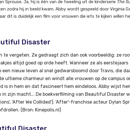
lan Sprouse. Ja, hij is één van de tweeling uit de kinderserie
The Su
ken zodra hij in beeld kwam. Abby wordt gespeeld door Virginia G
maar dit is duidelijk een film voor vrouwen die iets te kijken willen 
utiful Disaster
 te vergeten. Ze gedraagt zich dan ook voorbeeldig: ze roo
zaakjes altijd goed op orde heeft. Wanneer ze als eerstejaars
p een nieuw leven al snel gedwarsboomd door Travis, die da
s de ultieme charmeur en windt alle vrouwen op de campus o
rd is in hem en dat fascineert hem eindeloos. Abby wijst he
 in zijn macht... De boekverfilming van Beautiful Disaster 
ons', 'After We Collided'). 'After'-franchise acteur Dylan Sp
rollen. (Bron: Kinepolis.nl)
utiful Disaster