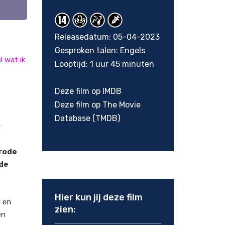
Releasedatum: 05-04-2023
Gesproken talen: Engels
l wat ik
Looptijd: 1 uur 45 minuten
Deze film op IMDB
Deze film op The Movie
Database (TMDB)
r
 rode
 de
Hier kun jij deze film
d en
zien:
en