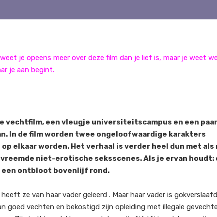
weet je opeens meer over deze film dan je lief is, maar je weet we
ar je aan begint.
e vechtfilm, een vleugje universiteitscampus en een paa
aan. In de film worden twee ongeloofwaardige karakters
p elkaar worden. Het verhaal is verder heel dun met als
vreemde niet-erotische seksscenes. Als je ervan houdt:
 een ontbloot bovenlijf rond.
heeft ze van haar vader geleerd . Maar haar vader is gokverslaaf
kan goed vechten en bekostigd zijn opleiding met illegale gevecht