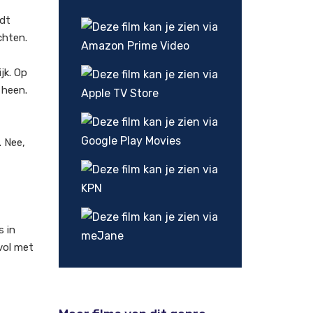
rdt
chten.
jk. Op
 heen.
. Nee,
s in
 vol met