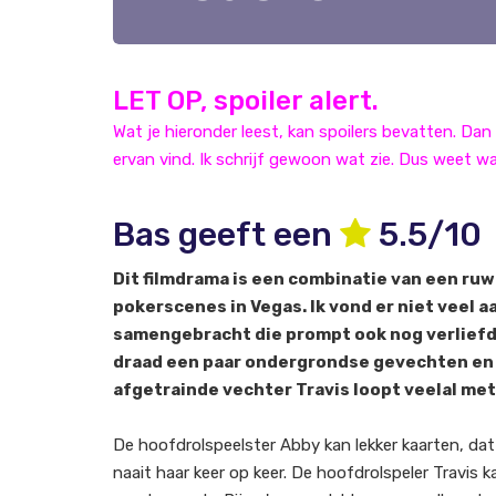
LET OP, spoiler alert.
Wat je hieronder leest, kan spoilers bevatten. Dan 
ervan vind. Ik schrijf gewoon wat zie. Dus weet wa
Bas geeft een
5.5/10
Dit filmdrama is een combinatie van een ruw
pokerscenes in Vegas. Ik vond er niet veel 
samengebracht die prompt ook nog verliefd o
draad een paar ondergrondse gevechten en 
afgetrainde vechter Travis loopt veelal met
De hoofdrolspeelster Abby kan lekker kaarten, dat 
naait haar keer op keer. De hoofdrolspeler Travis 