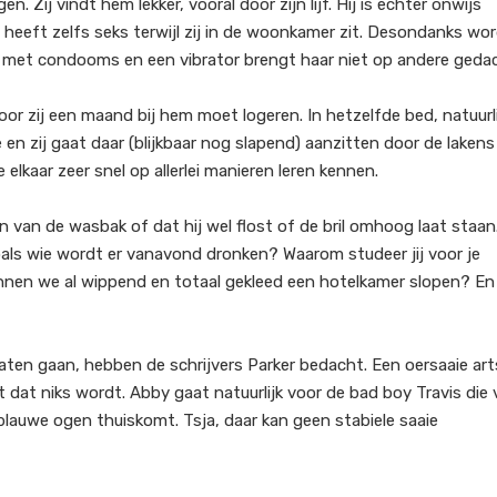
. Zij vindt hem lekker, vooral door zijn lijf. Hij is echter onwijs
heeft zelfs seks terwijl zij in de woonkamer zit. Desondanks wo
e met condooms en een vibrator brengt haar niet op andere geda
r zij een maand bij hem moet logeren. In hetzelfde bed, natuurli
en zij gaat daar (blijkbaar nog slapend) aanzitten door de lakens
lkaar zeer snel op allerlei manieren leren kennen.
 van de wasbak of dat hij wel flost of de bril omhoog laat staan
zoals wie wordt er vanavond dronken? Waarom studeer jij voor je
nnen we al wippend en totaal gekleed een hotelkamer slopen? En
laten gaan, hebben de schrijvers Parker bedacht. Een oersaaie art
at dat niks wordt. Abby gaat natuurlijk voor de bad boy Travis die
blauwe ogen thuiskomt. Tsja, daar kan geen stabiele saaie