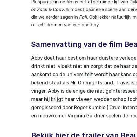
Pluspuntje in de film is het afgetrainde lijf van Dy
of Zack & Cody
. Ik moest daar elke scene aan den
die we eerder zagen in
Fall
. Ook lekker natuurlijk, 
of zelf dromen van een bad boy.
Samenvatting van de film Bea
Abby doet haar best om haar duistere verleden
drinkt niet, vloekt niet en zorgt dat ze haar 
aankomt op de universiteit wordt haar kans o
bekend staat als Mr. Onenightstand. Travis i
vinger. Abby is de enige die niet geïnteressee
maar hij krijgt haar via een weddenschap toch
geregisseerd door Roger Kumble ('Cruel Intenti
en nieuwkomer Virginia Gardner spelen de hoofd
Bekijk hier de trailer van Bea