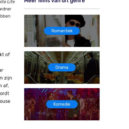
Meer films van dit genre
ite Life
ardner
hebben
Romantiek
kt of
Drama
ar
m zijn
m af,
wordt
rouse
Komedie