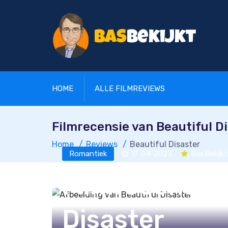
HOME
ALLE FILMREVIEWS
Filmrecensie van Beautiful D
Home
Reviews
Beautiful Disaster
Romantiek
17-04-2023
Bas Bekijkt
Filmrecensie 
Disaster