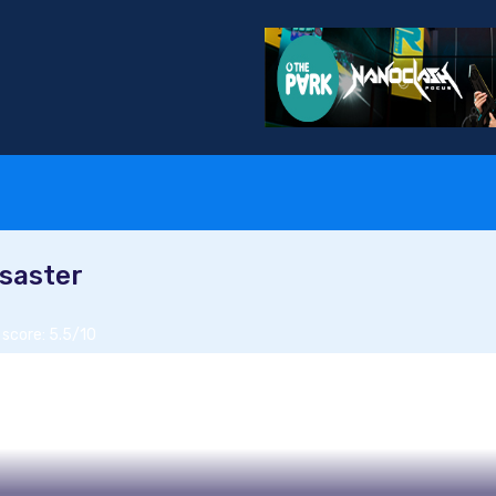
isaster
 score: 5.5/10
van Beautiful