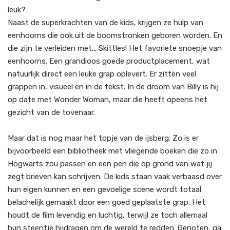
leuk?
Naast de superkrachten van de kids, krijgen ze hulp van
eenhoorns die ook uit de boomstronken geboren worden. En
die zijn te verleiden met... Skittles! Het favoriete snoepje van
eenhoorns. Een grandioos goede productplacement, wat
natuurlijk direct een leuke grap oplevert. Er zitten veel
grappen in, visueel en in de tekst. In de droom van Billy is hij
op date met Wonder Woman, maar die heeft opeens het
gezicht van de tovenaar.
Maar dat is nog maar het topje van de ijsberg. Zo is er
bijvoorbeeld een bibliotheek met vliegende boeken die zo in
Hogwarts zou passen en een pen die op grond van wat jij
zegt brieven kan schrijven. De kids staan vaak verbaasd over
hun eigen kunnen en een gevoelige scene wordt totaal
belachelijk gemaakt door een goed geplaatste grap. Het
houdt de film levendig en luchtig, terwijl ze toch allemaal
hun steentje bijdragen om de wereld te redden. Genoten, ga