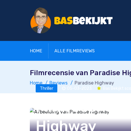
HOME
ALLE FILMREVIEWS
Filmrecensie van Paradise H
Home
Reviews
Paradise Highway
Thriller
05-03-2023
Bas Bekijkt sco
Filmrecensie 
Highway