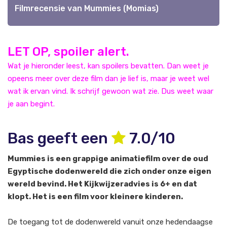
Filmrecensie van Mummies (Momias)
LET OP, spoiler alert.
Wat je hieronder leest, kan spoilers bevatten. Dan weet je
opeens meer over deze film dan je lief is, maar je weet wel
wat ik ervan vind. Ik schrijf gewoon wat zie. Dus weet waar
je aan begint.
Bas geeft een
7.0/10
Mummies is een grappige animatiefilm over de oud
Egyptische dodenwereld die zich onder onze eigen
wereld bevind. Het Kijkwijzeradvies is 6+ en dat
klopt. Het is een film voor kleinere kinderen.
De toegang tot de dodenwereld vanuit onze hedendaagse